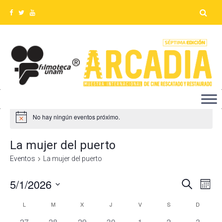
No hay ningún eventos próximo.
La mujer del puerto
Eventos
La mujer del puerto
5/1/2026
Na
Búsq
Buscar
Mes
Seleccionar
de
y
L
M
X
J
V
S
D
Calendario
fecha.
vis
0
0
0
0
0
0
0
27
28
29
30
1
2
3