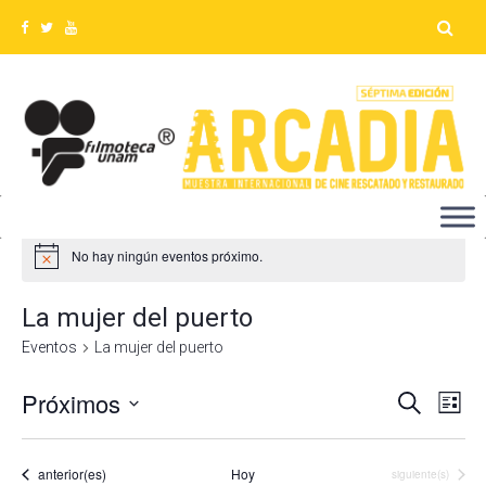
No hay ningún eventos próximo.
La mujer del puerto
Eventos
La mujer del puerto
Próximos
Na
Búsq
Buscar
Lista
Seleccionar
de
y
fecha.
vis
Eventos
anterior(es)
Hoy
Eventos
siguiente(s)