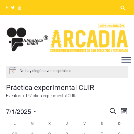
No hay ningún eventos próximo.
Práctica experimental CUIR
Eventos
Práctica experimental CUIR
7/1/2025
Na
Búsq
Buscar
Mes
Seleccionar
de
y
L
M
X
J
V
S
D
Calendario
fecha.
vis
0
0
0
0
0
0
0
30
1
2
3
4
5
6