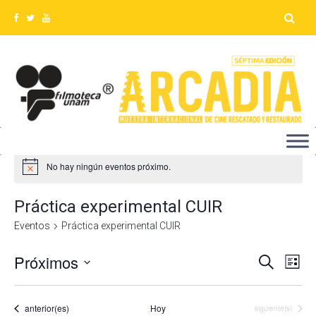
No hay ningún eventos próximo.
Práctica experimental CUIR
Eventos
Práctica experimental CUIR
Próximos
Na
Búsq
Buscar
Lista
Seleccionar
de
y
fecha.
vis
Eventos
anterior(es)
Hoy
Eventos
siguiente(s)