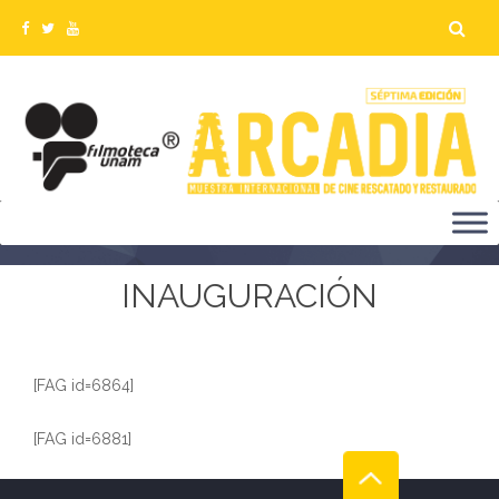
GALFLICKRPRU1
INAUGURACIÓN
[FAG id=6864]
[FAG id=6881]