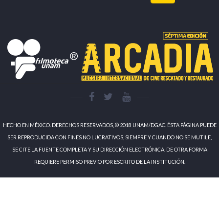
HECHO EN MÉXICO. DERECHOS RESERVADOS, © 2018 UNAM/DGAC. ÉSTA PÁGINA PUEDE
SER REPRODUCIDA CON FINES NO LUCRATIVOS, SIEMPRE Y CUANDO NO SE MUTILE,
SE CITE LA FUENTE COMPLETA Y SU DIRECCIÓN ELECTRÓNICA. DE OTRA FORMA
REQUIERE PERMISO PREVIO POR ESCRITO DE LA INSTITUCIÓN.