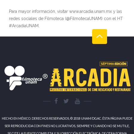
Para mayor información, visitar www.arcadia.unam.mx y las
redes sociales de Filmoteca (@FilmotecaUNAM) con el HT
#ArcadiaUNAM.
HECHO EN MÉXICO. DERECHOS RESERVADOS, © 2018 UNAM/DGAC. ÉSTA PÁGINA PUEDE
SER REPRODUCIDA CON FINES NO LUCRATIVOS, SIEMPRE Y CUANDO NO SE MUTILE,
SE CITE LA FUENTE COMPLETA Y SU DIRECCIÓN ELECTRÓNICA. DE OTRA FORMA