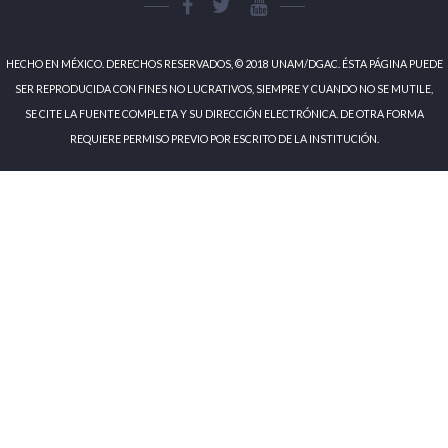
HECHO EN MÉXICO. DERECHOS RESERVADOS, © 2018 UNAM/DGAC. ÉSTA PÁGINA PUEDE
SER REPRODUCIDA CON FINES NO LUCRATIVOS, SIEMPRE Y CUANDO NO SE MUTILE,
SE CITE LA FUENTE COMPLETA Y SU DIRECCIÓN ELECTRÓNICA. DE OTRA FORMA
REQUIERE PERMISO PREVIO POR ESCRITO DE LA INSTITUCIÓN.