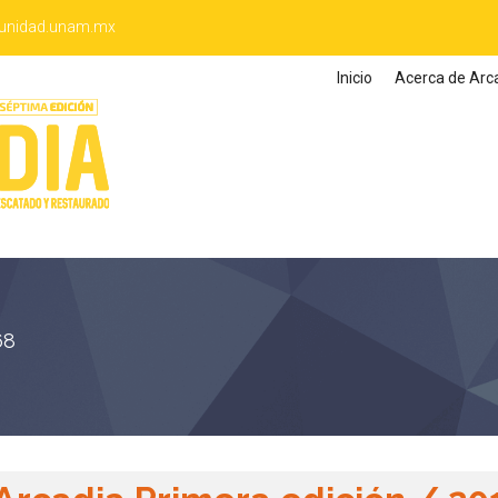
unidad.unam.mx
Inicio
Acerca de Arc
68