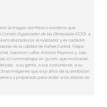
terior la imagen del México moderno que
l
Comit
é
Organizador de las Olimpiadas (COO
), a
a
encabezada por el realizador y ex nadador
astas de la calidad de Rafael Corkidi, Felipe
chel, Salomón Leiter, Antonio Reynoso y Julio
ón de 17 cortometrajes en 35 mm, que mostrarían
del país, a su gente, a sus costumbres, a su
ractivas imágenes que a 50 años de su exhibición
mico y preparado para recibir a los atletas de