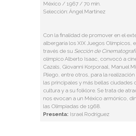
México / 1967 / 70 min.
Selección: Ángel Martínez
Con la finalidad de promover en el ex
albergaría los XIX Juegos Olímpicos, e
través de su
Secci
ó
n de Cinematograf
í
olímpico Alberto Isaac, convocó a cine
Cazals, Giovanni Korporaal, Manuel Mi
Pliego, entre otros, para la realizaci
las principales y más bellas ciudades 
cultura y a su folklore. Se trata de at
nos evocan a un México armónico, diná
las Olimpiadas de 1968.
Presenta:
Israel Rodríguez