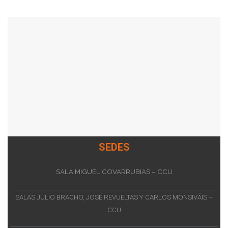
SEDES
SALA MIGUEL COVARRUBIAS – CCU
SALAS JULIO BRACHO, JOSÉ REVUELTAS Y CARLOS MONSIVÁIS –
CCU