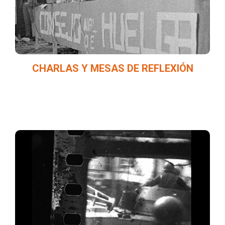
de los movimientos sociales.
CHARLAS Y MESAS DE REFLEXIÓN
Muestras gráficas en distintas sedes que, a
través de imágenes estáticas o en
movimiento, exponen los hechos ocurridos
en 1968 en México y el mundo.