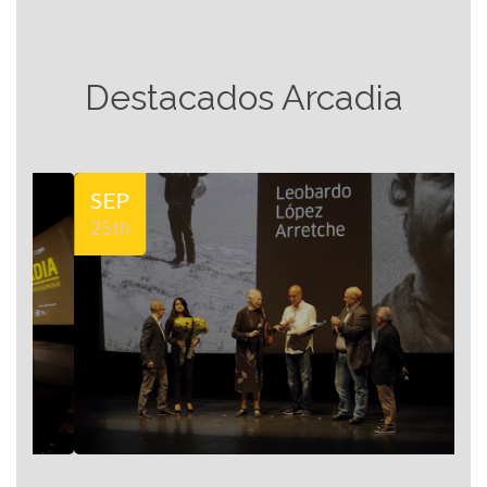
Destacados Arcadia
SEP
S
25th
2