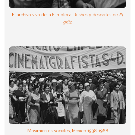
El archivo vivo de la Filmoteca: Rushes y descartes de
El
grito
Sábado 29 de septiembre
17:00 h.
Sala Xochipilli, Facultad de Música de la UNAM
Más
M
ovimientos sociales, México 1938-1968