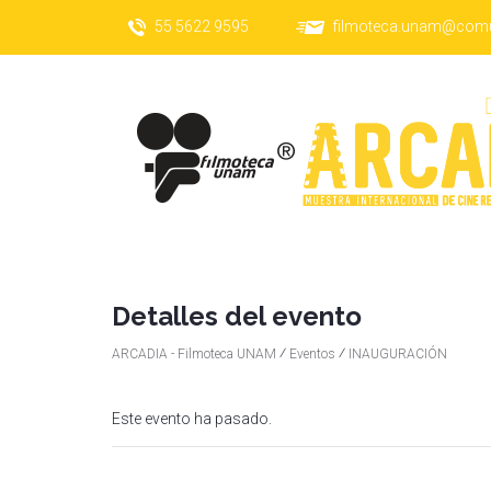
55 5622 9595
filmoteca.unam@com
Detalles del evento
⁄
⁄
ARCADIA - Filmoteca UNAM
Eventos
INAUGURACIÓN
Este evento ha pasado.