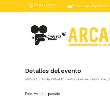
55 5622 9595
filmoteca.unam@com
Detalles del evento
⁄
⁄
ARCADIA - Filmoteca UNAM
Eventos
Ladrones de bicicletas / L
Este evento ha pasado.