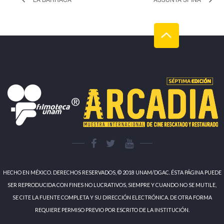
HECHO EN MÉXICO. DERECHOS RESERVADOS, © 2018 UNAM/DGAC. ÉSTA PÁGINA PUEDE
SER REPRODUCIDA CON FINES NO LUCRATIVOS, SIEMPRE Y CUANDO NO SE MUTILE,
SE CITE LA FUENTE COMPLETA Y SU DIRECCIÓN ELECTRÓNICA. DE OTRA FORMA
REQUIERE PERMISO PREVIO POR ESCRITO DE LA INSTITUCIÓN.