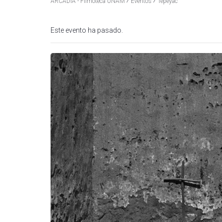
⁄
⁄
ARCADIA - Filmoteca UNAM
Eventos
Tepeyac
Este evento ha pasado.