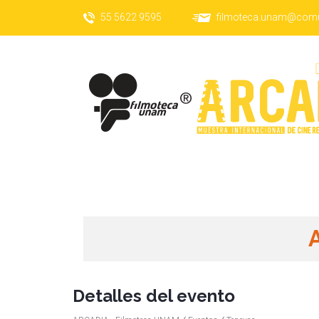
55 5622 9595
filmoteca.unam@com
Detalles del evento