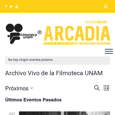
No hay ningún eventos próximo.
Archivo Vivo de la Filmoteca UNAM
Próximos
Na
Búsq
Buscar
Lista
Seleccionar
de
y
Últimos Eventos Pasados
fecha.
vis
naveg
de
OCT