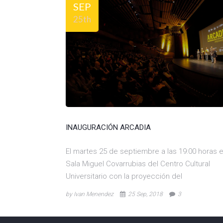
SEP
25th
INAUGURACIÓN ARCADIA
El martes 25 de septiembre a las 19:00 horas e
Sala Miguel Covarrubias del Centro Cultural
Universitario con la proyección del
by Ivan Menendez
25 Sep, 2018
3