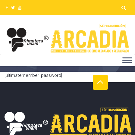
PASSWORD RESET
[ultimatemember_password]