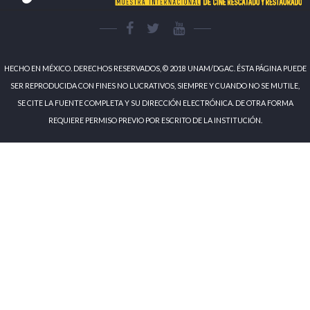
HECHO EN MÉXICO. DERECHOS RESERVADOS, © 2018 UNAM/DGAC. ÉSTA PÁGINA PUEDE
SER REPRODUCIDA CON FINES NO LUCRATIVOS, SIEMPRE Y CUANDO NO SE MUTILE,
SE CITE LA FUENTE COMPLETA Y SU DIRECCIÓN ELECTRÓNICA. DE OTRA FORMA
REQUIERE PERMISO PREVIO POR ESCRITO DE LA INSTITUCIÓN.