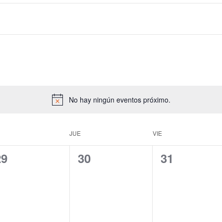
No hay ningún eventos próximo.
JUE
VIE
0
0
0
29
30
31
ventos,
eventos,
eventos,