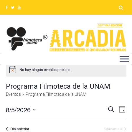
No hay ningún eventos próximo.
Programa Filmoteca de la UNAM
Eventos
Programa Filmoteca de la UNAM
8/5/2026
Na
Búsq
Buscar
Día
Seleccionar
de
y
fecha.
vis
Día anterior
Siguiente día