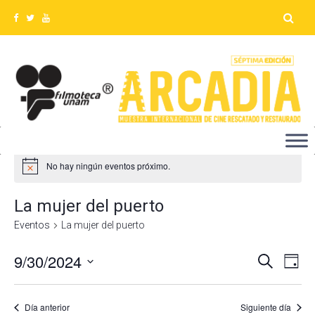
No hay ningún eventos próximo.
La mujer del puerto
Eventos
La mujer del puerto
9/30/2024
Na
Búsq
Buscar
Día
Seleccionar
de
y
fecha.
vis
Día anterior
Siguiente día