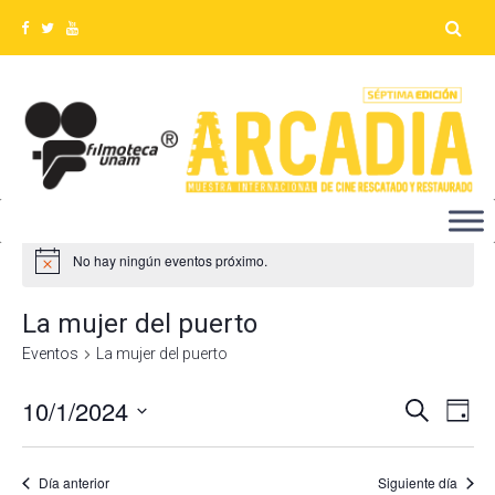
No hay ningún eventos próximo.
La mujer del puerto
Eventos
La mujer del puerto
10/1/2024
Na
Búsq
Buscar
Día
Seleccionar
de
y
fecha.
vis
Día anterior
Siguiente día