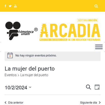
No hay ningún eventos próximo.
La mujer del puerto
Eventos
La mujer del puerto
10/2/2024
Na
Búsq
Buscar
Día
Seleccionar
de
y
fecha.
vis
Día anterior
Siguiente día